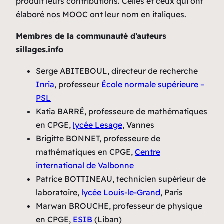
produit leurs contributions. Celles et ceux qui ont
élaboré nos MOOC ont leur nom en italiques.
Membres de la communauté d’auteurs
sillages.info
Serge ABITEBOUL
, directeur de recherche
Inria
, professeur
École normale supérieure –
PSL
Katia BARRÉ, professeure de mathématiques
en CPGE,
lycée Lesage
, Vannes
Brigitte BONNET, professeure de
mathématiques en CPGE,
Centre
international de Valbonne
Patrice BOTTINEAU, technicien supérieur de
laboratoire,
lycée Louis-le-Grand
, Paris
Marwan BROUCHE, professeur de physique
en CPGE,
ESIB
(Liban)